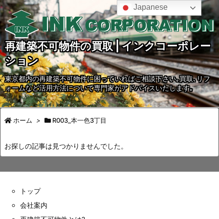
Japanese
再建築不可物件の買取 | インクコーポレー
ション
東京都内の再建築不可物件に困っていればご相談下さい｡買取､リフ
ォームなど活用方法について専門家がアドバイスいたします｡
ホーム
>
R003_本一色3丁目
お探しの記事は見つかりませんでした。
トップ
会社案内