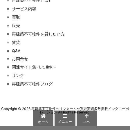
再建築不可物件とは?
サービス内容
買取
販売
再建築不可物件を貸したい方
賃貸
Q&A
お問合せ
関連サイト集- Lit. link –
リンク
再建築不可物件ブログ
Copyright ©
2026
再建築不可物件のリフォームや買取実績多数掲載インクコーポ
レーション
All Rights Reserved.
メニュー
上へ
ホーム