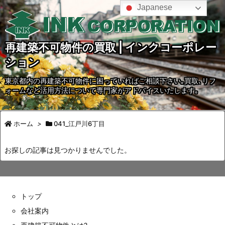
Japanese
再建築不可物件の買取 | インクコーポレー
ション
東京都内の再建築不可物件に困っていればご相談下さい｡買取､リフ
ォームなど活用方法について専門家がアドバイスいたします｡
ホーム
>
041_江戸川6丁目
お探しの記事は見つかりませんでした。
トップ
会社案内