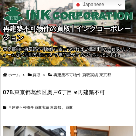
Japanese
再建築不可物件の買取 | インクコーポレー
ション
東京都内の再建築不可物件に困っていればご相談下さい｡買取､リフ
ォームなど活用方法について専門家がアドバイスいたします｡
ホーム
>
買取
>
再建築不可物件 買取実績 東京都
078.東京都葛飾区奥戸6丁目 ※再建築不可
再建築不可物件 買取実績 東京都
,
買取