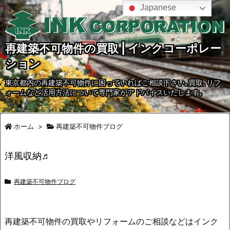
Japanese
再建築不可物件の買取 | インクコーポレー
ション
東京都内の再建築不可物件に困っていればご相談下さい｡買取､リフ
ォームなど活用方法について専門家がアドバイスいたします｡
ホーム
>
再建築不可物件ブログ
洋風収納♬
再建築不可物件ブログ
再建築不可物件の買取やリフォームのご相談などはインク