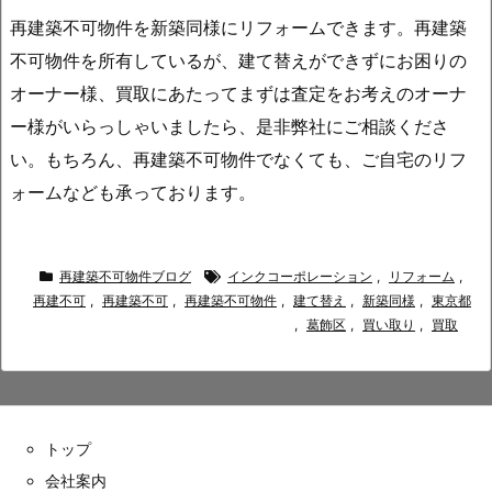
再建築不可物件を新築同様にリフォームできます。再建築
不可物件を所有しているが、建て替えができずにお困りの
オーナー様、買取にあたってまずは査定をお考えのオーナ
ー様がいらっしゃいましたら、是非弊社にご相談くださ
い。もちろん、再建築不可物件でなくても、ご自宅のリフ
ォームなども承っております。
再建築不可物件ブログ
インクコーポレーション
,
リフォーム
,
再建不可
,
再建築不可
,
再建築不可物件
,
建て替え
,
新築同様
,
東京都
,
葛飾区
,
買い取り
,
買取
トップ
会社案内