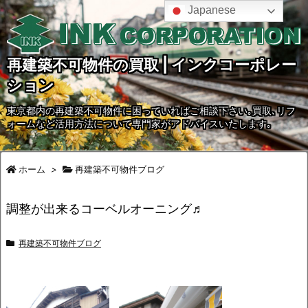
Japanese
再建築不可物件の買取 | インクコーポレー
ション
東京都内の再建築不可物件に困っていればご相談下さい｡買取､リフ
ォームなど活用方法について専門家がアドバイスいたします｡
ホーム
>
再建築不可物件ブログ
調整が出来るコーベルオーニング♬
再建築不可物件ブログ