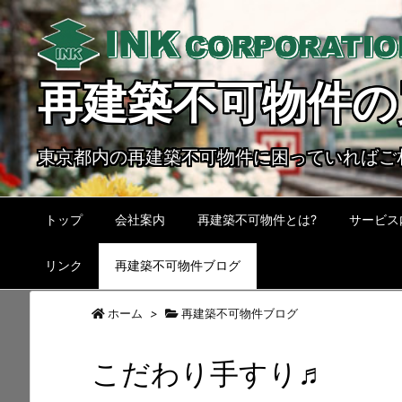
再建築不可物件の
東京都内の再建築不可物件に困っていればご
トップ
会社案内
再建築不可物件とは?
サービス
リンク
再建築不可物件ブログ
ホーム
>
再建築不可物件ブログ
こだわり手すり♬