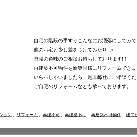
自宅の階段の手すりこんなにお洒落にしてみて
他のお宅と少し差をつけてみたり..♬
階段の色味のご相談お待ちしております!！
再建築不可物件を新築同様にリフォームできま
いらっしゃいましたら、是非弊社にご相談くだ
ご自宅のリフォームなども承っております。
ション
,
リフォーム
,
再建不可
,
再建築不可
,
再建築不可物件
,
建て