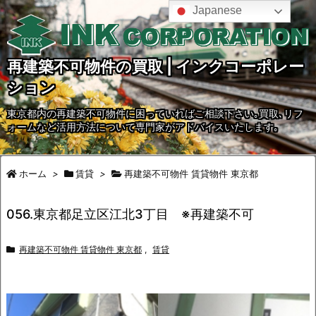
Japanese
再建築不可物件の買取 | インクコーポレー
ション
東京都内の再建築不可物件に困っていればご相談下さい｡買取､リフ
ォームなど活用方法について専門家がアドバイスいたします｡
ホーム
>
賃貸
>
再建築不可物件 賃貸物件 東京都
056.東京都足立区江北3丁目 ※再建築不可
再建築不可物件 賃貸物件 東京都
,
賃貸