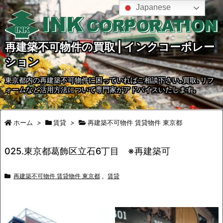
Japanese
再建築不可物件の買取 | インクコーポレー
ション
東京都内の再建築不可物件に困っていればご相談下さい｡買取､リフ
ォームなど活用方法について専門家がアドバイスいたします｡
ホーム
>
賃貸
>
再建築不可物件 賃貸物件 東京都
025.東京都葛飾区立石6丁目 ※再建築可
再建築不可物件 賃貸物件 東京都
,
賃貸