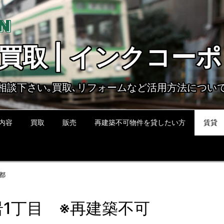
買取 | インクコー
相談下さい｡買取､リフォームなど活用方法につい
内容
買取
販売
再建築不可物件を貸したい方
賃貸
都
岩1丁目 ※再建築不可