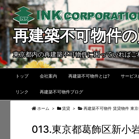
再建築不可物件の
東京都内の再建築不可物件に困っていればご
トップ
会社案内
再建築不可物件とは?
サービス
リンク
再建築不可物件ブログ
ホーム
>
賃貸
>
再建築不可物件 賃貸物件 東京
013.東京都葛飾区新小