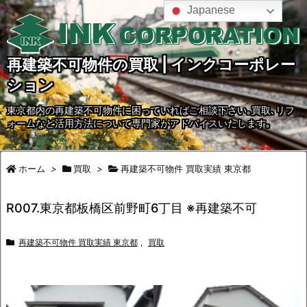
Japanese
再建築不可物件の買取 | インクコーポレー
ション
東京都内の再建築不可物件に困っていればご相談下さい｡買取､リフ
ォームなど活用方法について専門家がアドバイスいたします｡
ホーム
>
買取
>
再建築不可物件 買取実績 東京都
R007.東京都板橋区前野町6丁目 ※再建築不可
再建築不可物件 買取実績 東京都
,
買取