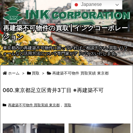
Japanese
再建築不可物件の買取 | インクコーポレー
ション
東京都内の再建築不可物件に困っていればご相談下さい｡買取､リフ
ォームなど活用方法について専門家がアドバイスいたします｡
ホーム
>
買取
>
再建築不可物件 買取実績 東京都
060.東京都足立区青井3丁目 ※再建築不可
再建築不可物件 買取実績 東京都
,
買取