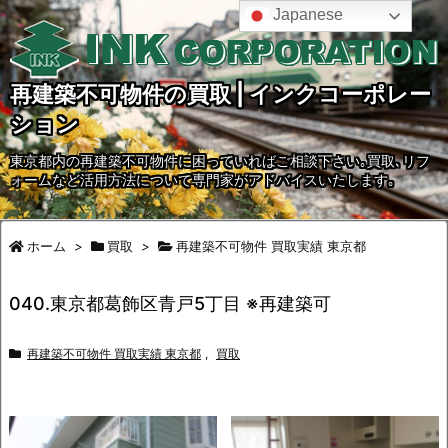
Japanese
再建築不可物件の買取 | インクコーポレー
ション
東京都内の再建築不可物件に困っていればご相談下さい｡買取､リフ
ォームなど活用方法について専門家がアドバイスいたします｡
ホーム
>
買取
>
再建築不可物件 買取実績 東京都
040.東京都葛飾区青戸5丁目 ※再建築可
再建築不可物件 買取実績 東京都
,
買取