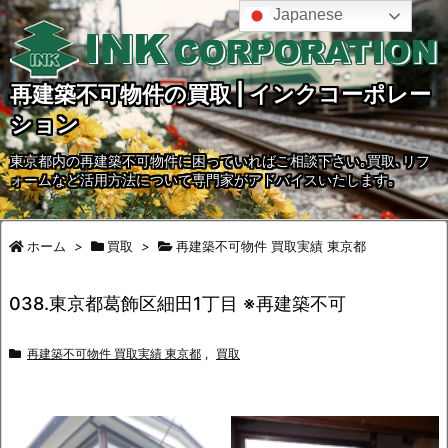
Japanese
再建築不可物件の買取 | インクコーポレー
ション
東京都内の再建築不可物件に困っていればご相談下さい｡買取､リフ
ォームなど活用方法について専門家がアドバイスいたします｡
ホーム
>
買取
>
再建築不可物件 買取実績 東京都
038.東京都葛飾区細田1丁目 ※再建築不可
再建築不可物件 買取実績 東京都
,
買取