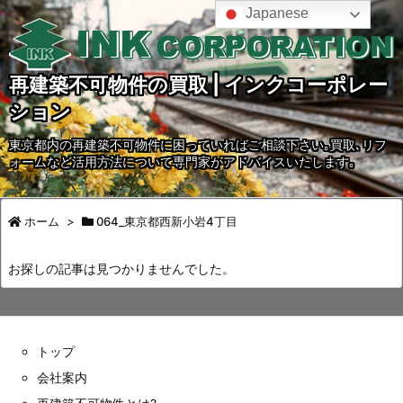
Japanese
再建築不可物件の買取 | インクコーポレー
ション
東京都内の再建築不可物件に困っていればご相談下さい｡買取､リフ
ォームなど活用方法について専門家がアドバイスいたします｡
ホーム
>
064_東京都西新小岩4丁目
お探しの記事は見つかりませんでした。
トップ
会社案内